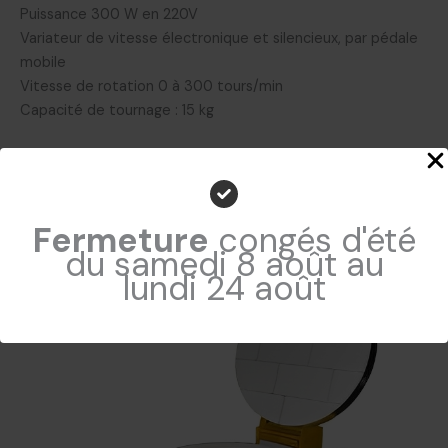
Puissance 300 W en 220V
Variateur de vitesse électronique et silencieux, par pédale
mobile
Vitesse de rotation 0 à 300 tours/min
Capacité de tournage : 15 kg
CUISSON
Fermeture
congés d'été
du samedi 8 août au
lundi 24 août