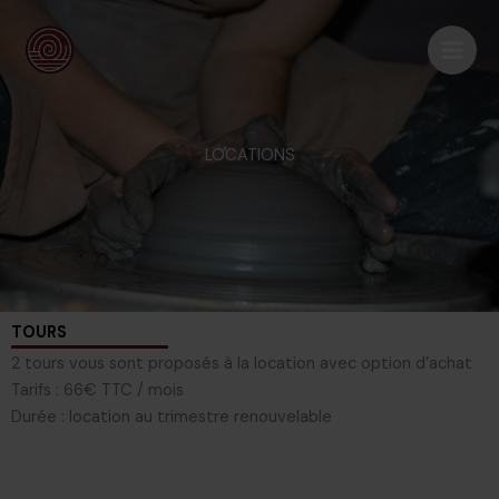
Aller
Main
au
Men
contenu
LOCATIONS
TOURS
2 tours vous sont proposés à la location avec option d’achat
Tarifs : 66€ TTC / mois
Durée : location au trimestre renouvelable